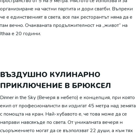
пространство от 5 на 9 метра. Мястото се използва и за
организиране на частни партита и дори сватби. Въпреки
че е единственият в света, все пак ресторантът няма да е
там вечно. Очакваната продължителност на „живот“ на
Ithaa е 20 години.
ВЪЗДУШНО КУЛИНАРНО
ПРИКЛЮЧЕНИЕ В БРЮКСЕЛ
Dinner in the Sky (Вечеря в небето) е концепция, при която
екип от професионалисти ви издигат 45 метра над земята
с помощта на кран. Най-хубавото е, че това може да се
направи навсякъде по света. От уникалната вечеря н
съоръжението могат да се възползват 22 души, а към тях